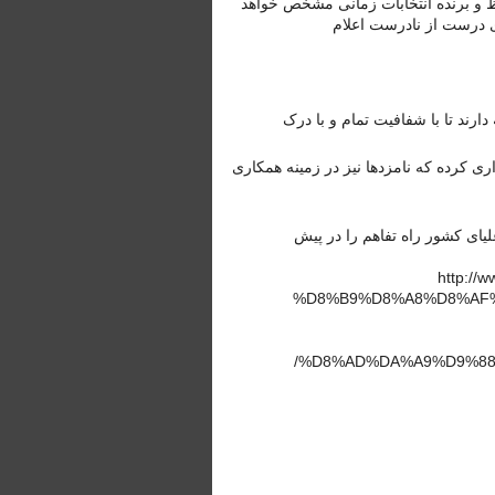
ظ و برنده انتخابات زمانی مشخص خواهد
ای درست از نادرست اعلام
ارند تا با شفافیت تمام و با درک
ری کرده که نامزدها نیز در زمینه همکاری
لیای کشور راه تفاهم را در پیش
http:/
%D8%B9%D8%A8%D8%AF
%D8%AD%DA%A9%D9%88