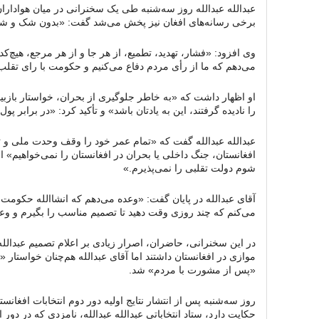
عبدالله عبدالله روز سه‌شنبه طی یک سخنرانی در میان هواداران
برخی رسانه‌های افغان نیز پخش می‌شد گفت: «بدون شک و شبهه
وی افزود: «فشار، تهدید، تطمیع، از هر جا و از هر مرجع، هیچ‌ک
می‌دهم که ما از رأی مردم دفاع می‌کنیم و حکومت با رای تقلب 
او اظهار داشت که «به خاطر جلوگیری از بحران، خواستار بازبین
را نادیده گرفتند، این به یادتان باشد» و تأکید کرد: «در برابر پو
عبدالله عبدالله گفت که «تمام عمر خود را وقف وحدت ملی و تم
افغانستان، جنگ داخلی یا بحران در افغانستان را نمی‌خواهیم» 
شوم دولت تقلبی را نمی‌پذیرم.»
آقای عبدالله در پایان گفت: «وعده می‌دهم که انشاالله حکومت 
می‌کنم که چند روزی وقت دهید تا تصمیم مناسب را بگیرم و وع
در این سخنرانی، حاضران، اصرار زیادی بر اعلام تصمیم عبدالل
موازی در افغانستان داشتند اما آقای عبدالله هم‌چنان خواستار 
«پس از مشورت با مردم» شد.
روز سه‌شنبه پس از انتشار نتایج اولیه دور دوم انتخابات افغا
حکایت دارد، ستاد انتخاباتی عبدالله عبدالله، نامزدی که در دور ا