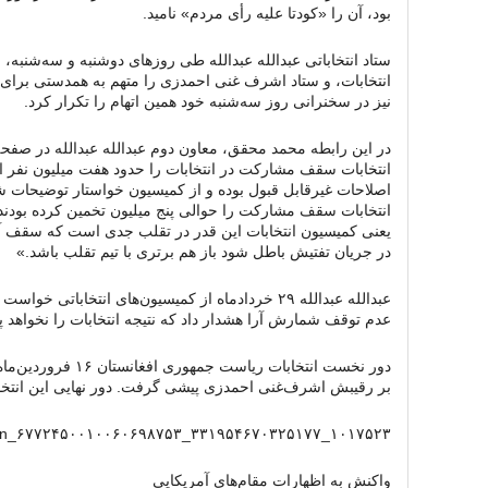
بود، آن را «کودتا علیه رأی مردم» نامید.
ستاد انتخاباتی عبدالله عبدالله طی روزهای دوشنبه و سه‌شنبه
انتخابات، و ستاد اشرف غنی احمدزی را متهم به همدستی برای «
نیز در سخنرانی روز سه‌شنبه خود همین اتهام را تکرار کرد.
در این رابطه محمد محقق، معاون دوم عبدالله عبدالله در صف
انتخابات سقف مشارکت در انتخابات را حدود هفت میلیون نفر اع
اصلاحات غیرقابل قبول بوده و از کمیسیون خواستار توضیحات شد
انتخابات سقف مشارکت را حوالی پنج میلیون تخمین کرده بودند 
یعنی کمیسیون انتخابات این قدر در تقلب جدی است که سقف آرای
در جریان تفتیش باطل شود باز هم برتری با تیم تقلب باشد.»
عبدالله عبدالله ۲۹ خردادماه از کمیسیون‌های انتخابات
عدم توقف شمارش آرا هشدار داد که نتیجه انتخابات را نخواهد 
دور نخست انتخابات ریاس
بر رقیبش اشرف‌غنی احمد‌زی پیشی گرفت. دور نهایی این انتخابات ۲۴ خردادماه برگزا
۱۰۱۷۵۲۳_۳۳۱۹۵۴۶۷۰۳۲۵۱۷۷_۶۷۷۲۴۵۰۰۱۰۰۶۰۶۹۸۷۵۳_n
واکنش به اظهارات مقام‌های آمریکایی