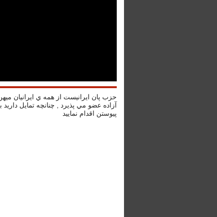
حزب پان ايرانيست از همه ي ايرانيان ميه
آزاده عضو مي پذيرد , چنانچه تمايل داريد ب
پيوستن اقدام نماييد