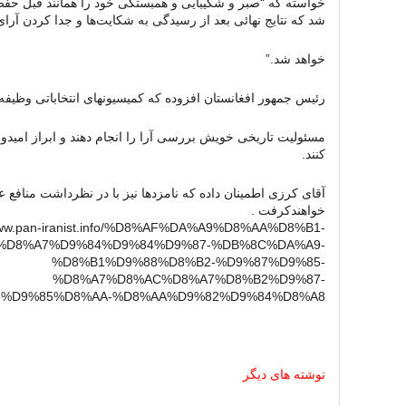
خواسته که “صبر و شکیبایی و همبستگی خود را همانند قبل حف
شد که نتایج نهائی بعد از رسیدگی به شکایت‌ها و جدا کردن آر
خواهد شد.”
رئیس جمهور افغانستان افزوده که کمیسیونهای انتخاباتی وظیفه د
مسئولیت تاریخی خویش بررسی آرا را انجام دهند و ابراز امیدوا
کنند.
آقای کرزی اطمینان داده که نامزدها نیز با در نظرداشت منافع ع
خواهند‫کرفت .
/www.pan-iranist.info/%D8%AF%DA%A9%D8%AA%D8%B1-
%D8%A7%D9%84%D9%84%D9%87-%DB%8C%DA%A9-
%D8%B1%D9%88%D8%B2-%D9%87%D9%85-
%D8%A7%D8%AC%D8%A7%D8%B2%D9%87-
%D9%85%D8%AA-%D8%AA%D9%82%D9%84%D8%A8/
نوشته های دیگر